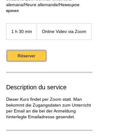
alemana/Heure allemande/Немецкое
время
1 h 30 min
1
Online Video via Zoom
3
0
m
i
Réserver
n
Description du service
Dieser Kurs findet per Zoom statt. Man
bekommt die Zugangsdaten zum Unterricht
per Email an die bei der Anmeldung
hinterlegte Emailadresse gesendet.