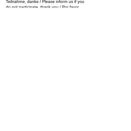
Teilnahme, danke / Please inform us if you
do not participate, thank you / Por favor
infórmenos si no participa, gracias / Veuillez
nous informer si vous ne participez pas,
merci / Пожалуйста, сообщите нам, если
вы не участвуете, спасибо EMAIL:
INFO@PROAUPAIRS24.COM
© 2021 by ProAupairs24
Kontakt: DE-60486
Hotline:
+49 69
Frankfurt
348 744 14
info@proaupairs24.com