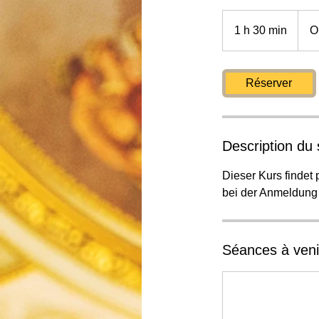
1 h 30 min
1
O
3
0
m
Réserver
i
n
Description du 
Dieser Kurs findet
bei der Anmeldung 
Séances à veni