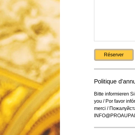
Réserver
Politique d'annu
Bitte informieren S
you / Por favor infó
merci / Пожалуйст
INFO@PROAUPAI